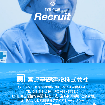
採用情報
〒779-0222 徳島県鳴門市大麻町三俣字津久田61番地1
TEL：088-689-1016 FAX：088-689-3930
お知らせ
企業情報
事業・技術
工法・施工事例
環境・社会貢献
お問い合わせ
採用情報
プライバシー・ポリシー