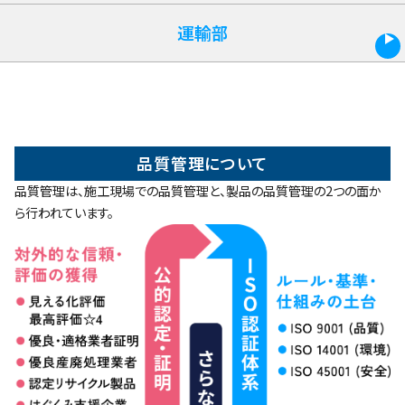
運輸部
CLOSE
品質管理について
品質管理は、施工現場での品質管理と、製品の品質管理の2つの面か
ら行われています。
土木
「杭基礎」など、
社会インフラを整備するうえで
大切な基礎工事を広範に行っています。
・
リサイクル事業部
産業廃棄物の処理や運搬、
基礎事業部
廃棄物の再利用を行っています。
2か所の自社処理施設を稼働させています。
運輸部
自社で保有する重機や建設資材、
建設現場から排出される廃棄物を