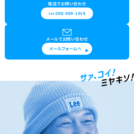
電話でお問い合わせ
つくるために、より確実で精度の高い
施工に努めています。
088-689-1016
tel.
宮﨑基礎建設は、環境負荷の軽減を通し、
よりよい未来の社会づくりに積極的に貢献しています。
大規模な重機を運搬するための専門のスキルを持つス
メールでお問い合わせ
タッフが、
メールフォームへ
責任感を持って輸送業務にあたっています。